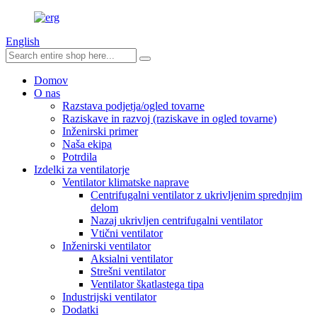
English
Domov
O nas
Razstava podjetja/ogled tovarne
Raziskave in razvoj (raziskave in ogled tovarne)
Inženirski primer
Naša ekipa
Potrdila
Izdelki za ventilatorje
Ventilator klimatske naprave
Centrifugalni ventilator z ukrivljenim sprednjim
delom
Nazaj ukrivljen centrifugalni ventilator
Vtični ventilator
Inženirski ventilator
Aksialni ventilator
Strešni ventilator
Ventilator škatlastega tipa
Industrijski ventilator
Dodatki