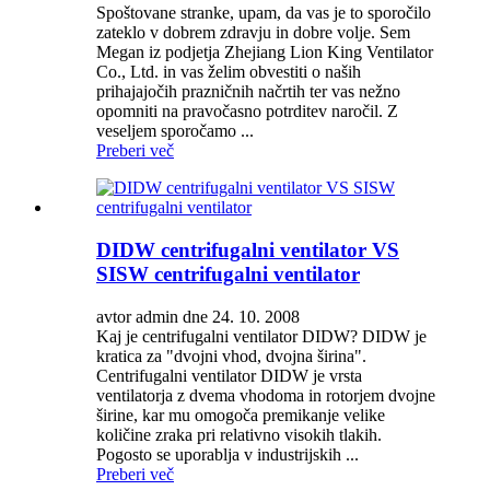
Spoštovane stranke, upam, da vas je to sporočilo
zateklo v dobrem zdravju in dobre volje. Sem
Megan iz podjetja Zhejiang Lion King Ventilator
Co., Ltd. in vas želim obvestiti o naših
prihajajočih prazničnih načrtih ter vas nežno
opomniti na pravočasno potrditev naročil. Z
veseljem sporočamo ...
Preberi več
DIDW centrifugalni ventilator VS
SISW centrifugalni ventilator
avtor admin dne 24. 10. 2008
Kaj je centrifugalni ventilator DIDW? DIDW je
kratica za "dvojni vhod, dvojna širina".
Centrifugalni ventilator DIDW je vrsta
ventilatorja z dvema vhodoma in rotorjem dvojne
širine, kar mu omogoča premikanje velike
količine zraka pri relativno visokih tlakih.
Pogosto se uporablja v industrijskih ...
Preberi več