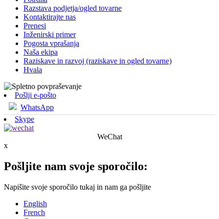
Razstava podjetja/ogled tovarne
Kontaktirajte nas
Prenesi
Inženirski primer
Pogosta vprašanja
Naša ekipa
Raziskave in razvoj (raziskave in ogled tovarne)
Hvala
Pošlji e-pošto
WhatsApp
Skype
WeChat
x
Pošljite nam svoje sporočilo:
Napišite svoje sporočilo tukaj in nam ga pošljite
English
French