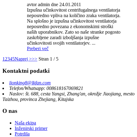
avtor admin dne 24.01.2011
Izpušna učinkovitost centrifugalnega ventilatorja
neposredno vpliva na količino zraka ventilatorja.
Na splošno je izpušna učinkovitost ventilatorja
neposredno povezana z ekonomskimi stroški
naših uporabnikov. Zato so naše stranke pogosto
zaskrbljene zaradi izboljšanja izpušne
učinkovitosti svojih ventilatorjev. ...
Preberi več
1
2
3
4
5
Naprej >
>>
Stran 1 / 5
Kontaktni podatki
lionking8@lkfan.com
Telefon/Whatsapp: 008618167069821
Naslov: št. 688, cesta Yangsi, Zhang'an, okrožje Jiaojiang, mesto
Taizhou, provinca Zhejiang, Kitajska
O nas
Naša ekipa
Inženirski primer
Potrdila