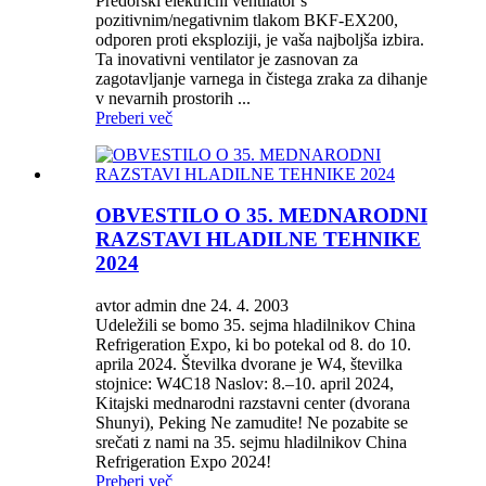
Predorski električni ventilator s
pozitivnim/negativnim tlakom BKF-EX200,
odporen proti eksploziji, je vaša najboljša izbira.
Ta inovativni ventilator je zasnovan za
zagotavljanje varnega in čistega zraka za dihanje
v nevarnih prostorih ...
Preberi več
OBVESTILO O 35. MEDNARODNI
RAZSTAVI HLADILNE TEHNIKE
2024
avtor admin dne 24. 4. 2003
Udeležili se bomo 35. sejma hladilnikov China
Refrigeration Expo, ki bo potekal od 8. do 10.
aprila 2024. Številka dvorane je W4, številka
stojnice: W4C18 Naslov: 8.–10. april 2024,
Kitajski mednarodni razstavni center (dvorana
Shunyi), Peking Ne zamudite! Ne pozabite se
srečati z nami na 35. sejmu hladilnikov China
Refrigeration Expo 2024!
Preberi več