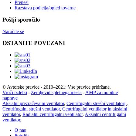
Prenesi
Razstava podjetja/ogled tovarne
Pošlji sporočilo
Naročite se
OSTANITE POVEZANI
© Avtorske pravice - 2010–2021: Vse pravice pridržane.
Vroči izdelki
-
Zemljevid spletnega mesta
-
AMP za mobilne
naprave
Aksialni prezračevalni ventilator
,
Centrifugalni strešni ventilatorji
,
Centrifugalni strešni ventilator
,
Centrifugalni ventilator in aksialni
ventilator
,
Radialni centrifugalni ventilator
,
Aksialni centrifugalni
ventilator
,
O nas
Potrdila