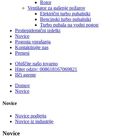
Rotor
Ventilator za gašenje požarov
Električni turbo puhalniki
Bencinski turbo puhalniki
Turbo puhala na vodni pogon
Protiepidemični izdelki
Novice
Pogosta vprašanja
Kontaktirajte nas
Prenesi
Obiščite našo tovarno
Hiter odziv: 008618167069821
Išči agente
Domov
Novice
Novice
Novice podjetja
Novice iz industrije
Novice