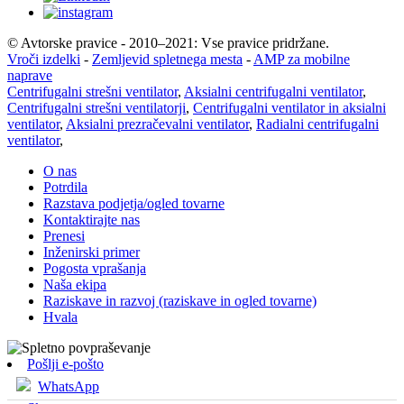
© Avtorske pravice - 2010–2021: Vse pravice pridržane.
Vroči izdelki
-
Zemljevid spletnega mesta
-
AMP za mobilne
naprave
Centrifugalni strešni ventilator
,
Aksialni centrifugalni ventilator
,
Centrifugalni strešni ventilatorji
,
Centrifugalni ventilator in aksialni
ventilator
,
Aksialni prezračevalni ventilator
,
Radialni centrifugalni
ventilator
,
O nas
Potrdila
Razstava podjetja/ogled tovarne
Kontaktirajte nas
Prenesi
Inženirski primer
Pogosta vprašanja
Naša ekipa
Raziskave in razvoj (raziskave in ogled tovarne)
Hvala
Pošlji e-pošto
WhatsApp