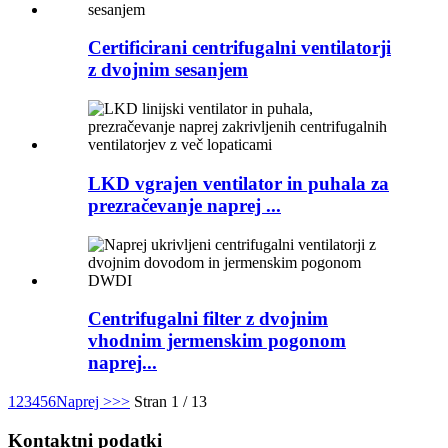
Certificirani centrifugalni ventilatorji
z dvojnim sesanjem
LKD vgrajen ventilator in puhala za
prezračevanje naprej ...
Centrifugalni filter z dvojnim
vhodnim jermenskim pogonom
naprej...
1
2
3
4
5
6
Naprej >
>>
Stran 1 / 13
Kontaktni podatki