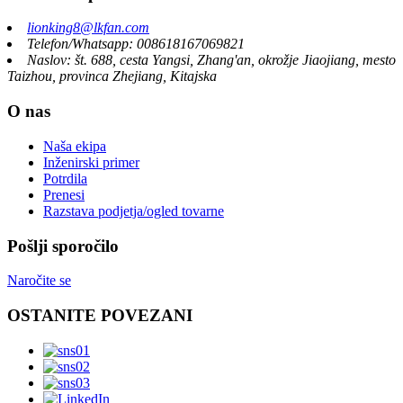
lionking8@lkfan.com
Telefon/Whatsapp: 008618167069821
Naslov: št. 688, cesta Yangsi, Zhang'an, okrožje Jiaojiang, mesto
Taizhou, provinca Zhejiang, Kitajska
O nas
Naša ekipa
Inženirski primer
Potrdila
Prenesi
Razstava podjetja/ogled tovarne
Pošlji sporočilo
Naročite se
OSTANITE POVEZANI