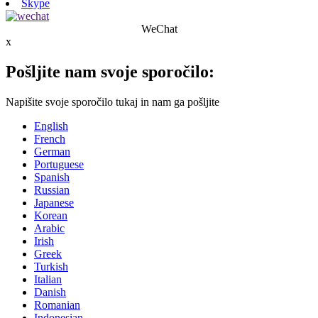
Skype
WeChat
x
Pošljite nam svoje sporočilo:
Napišite svoje sporočilo tukaj in nam ga pošljite
English
French
German
Portuguese
Spanish
Russian
Japanese
Korean
Arabic
Irish
Greek
Turkish
Italian
Danish
Romanian
Indonesian