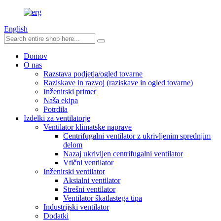
English
Domov
O nas
Razstava podjetja/ogled tovarne
Raziskave in razvoj (raziskave in ogled tovarne)
Inženirski primer
Naša ekipa
Potrdila
Izdelki za ventilatorje
Ventilator klimatske naprave
Centrifugalni ventilator z ukrivljenim sprednjim
delom
Nazaj ukrivljen centrifugalni ventilator
Vtični ventilator
Inženirski ventilator
Aksialni ventilator
Strešni ventilator
Ventilator škatlastega tipa
Industrijski ventilator
Dodatki