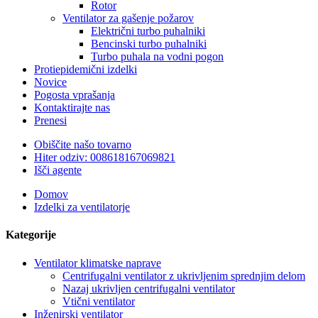
Rotor
Ventilator za gašenje požarov
Električni turbo puhalniki
Bencinski turbo puhalniki
Turbo puhala na vodni pogon
Protiepidemični izdelki
Novice
Pogosta vprašanja
Kontaktirajte nas
Prenesi
Obiščite našo tovarno
Hiter odziv: 008618167069821
Išči agente
Domov
Izdelki za ventilatorje
Kategorije
Ventilator klimatske naprave
Centrifugalni ventilator z ukrivljenim sprednjim delom
Nazaj ukrivljen centrifugalni ventilator
Vtični ventilator
Inženirski ventilator